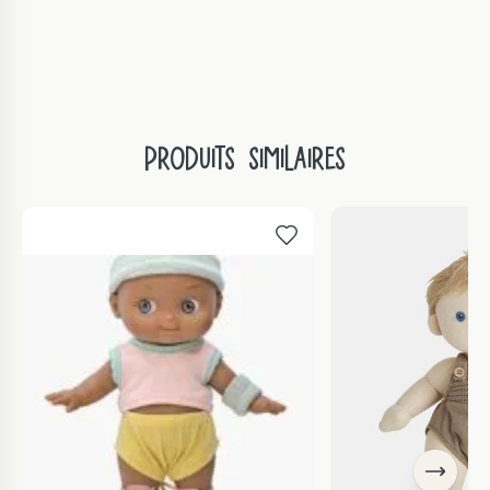
|
Animaux
du
monde
Produits similaires