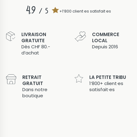
4.9
/ 5
+1’800 client·es satisfait·es
LIVRAISON
COMMERCE
GRATUITE
LOCAL
Dès CHF 80.-
Depuis 2016
d’achat
RETRAIT
LA PETITE TRIBU
GRATUIT
1’800+ client·es
Dans notre
satisfait·es
boutique